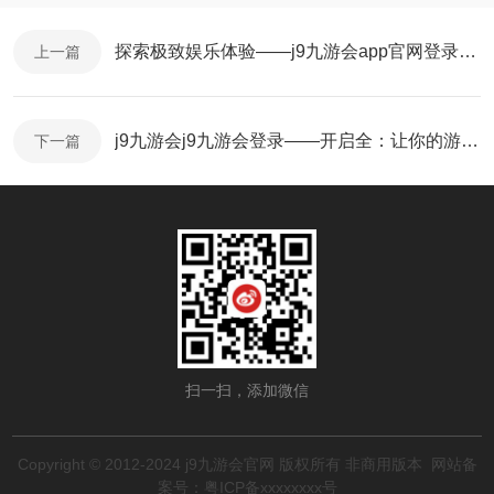
探索极致娱乐体验——j9九游会app官网登录带您畅享无限乐趣
上一篇
j9九游会j9九游会登录——开启全：让你的游戏体验的体验更加
下一篇
扫一扫，添加微信
Copyright © 2012-2024 j9九游会官网 版权所有 非商用版本 网站备
案号：
粤ICP备xxxxxxxx号