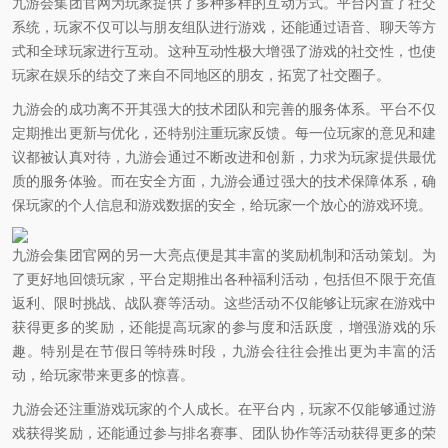
九游会集团官网为玩家提供了多种多样的互动方式。平台内置了社交
系统，玩家不仅可以与朋友组队进行游戏，还能通过语音、聊天等方
式和全球玩家进行互动。这种互动性极大增强了游戏的社交性，也使
玩家在娱乐的结交了来自不同地区的朋友，拓宽了社交圈子。
九游会的成功离不开其强大的技术团队和完善的服务体系。平台不仅
定期推出更新与优化，还特别注重玩家反馈。每一位玩家的意见和建
议都被认真对待，九游会通过不断改进和创新，力求为玩家提供最优
质的服务体验。而在安全方面，九游会通过强大的技术保障体系，确
保玩家的个人信息和游戏数据的安全，给玩家一个放心的游戏环境。
九游会集团官网的另一大亮点便是其丰富的奖励机制和活动策划。为
了更好地回馈玩家，平台定期推出各种福利活动，包括但不限于充值
返利、限时挑战、战队赛等活动。这些活动不仅能够让玩家在游戏中
获得更多的奖励，还能提高玩家的参与度和活跃度，增强游戏的乐
趣。特别是在节假日等特殊时段，九游会往往会推出更为丰富的活
动，给玩家带来更多的惊喜。
九游会还注重游戏玩家的个人成长。在平台内，玩家不仅能够通过游
戏获得奖励，还能通过参与排名赛事、团队协作等活动获得更多的荣