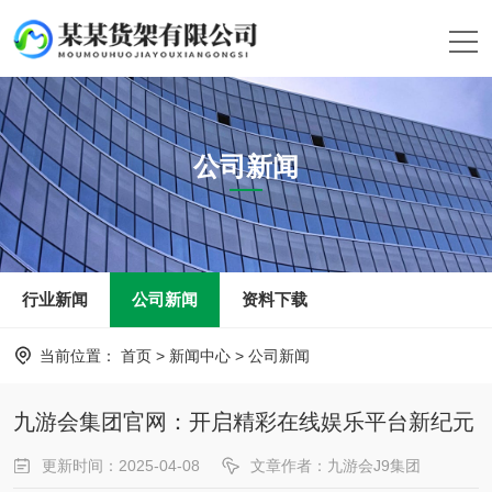
公司新闻
行业新闻
公司新闻
资料下载
当前位置：
首页
>
新闻中心
>
公司新闻
九游会集团官网：开启精彩在线娱乐平台新纪元
更新时间：2025-04-08
文章作者：九游会J9集团