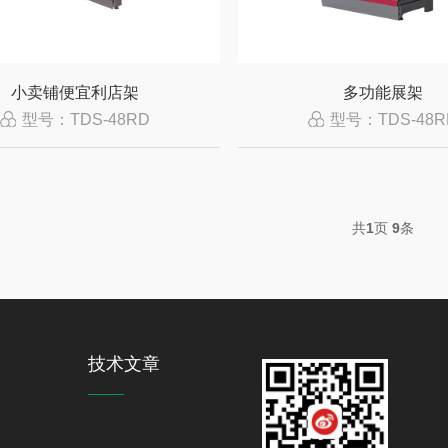
小卖铺便宜利店架
多功能展架
型号：TDS-48RD
型号：TDS-48R
共
1
页
9
条
技术文章