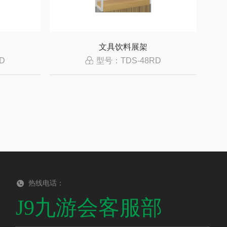
文具饮料展架
D
型号：TDS-48RD
热线电话：
J9九游会客服部