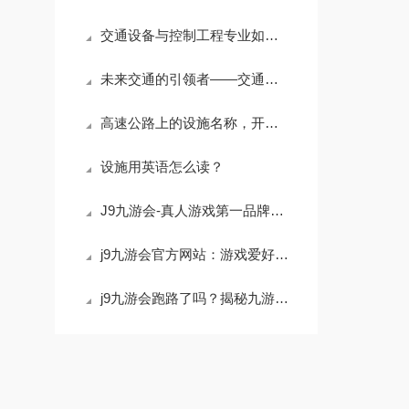
交通设备与控制工程专业如何顺利考公务员？
未来交通的引领者——交通设备与控制工程
高速公路上的设施名称，开启便捷旅行新体验
设施用英语怎么读？
J9九游会-真人游戏第一品牌952461
j9九游会官方网站：游戏爱好者的天堂
j9九游会跑路了吗？揭秘九游会最新动态和