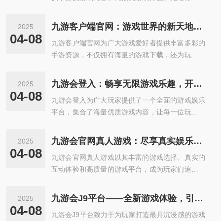
手玩家，还是资深游戏高手，九游会旗舰都能带给
你前所未有的畅玩体验。本文将详细介绍九游会旗
九游客户端官网：游戏世界的新天地，尽在掌握！
2025
舰的独特魅力，带你走进这个游戏的乐园。
04-08
九游客户端官网为广大游戏爱好者提供丰富多彩的
手游资源，不仅拥有海量的游戏下载，还为玩家们
提供了优质的游戏服务。通过九游客户端，您可以
体验最新、最热门的游戏，享受多种娱乐体验！
九游会登入：畅享无限游戏乐趣，开启全新娱乐体验
2025
04-08
九游会登入为广大玩家提供了一个全面的游戏娱乐
平台，集合了海量优质游戏内容，让每一位玩家都
能找到属于自己的游戏天地。本文将带您了解九游
会登入的特色与优势，开启属于你的精彩游戏之
九游会官网真人游戏：尽享真实娱乐体验的顶级平台
2025
旅。
04-08
九游会官网真人游戏以其丰富的游戏选择、真实的
互动体验和高质量的游戏平台，成为玩家们追求娱
乐与刺激的首选。这里不仅提供了多样化的游戏类
型，还保证了每位玩家都能体验到如身临其境般的
九游会J9平台——全新游戏体验，引领娱乐潮流
2025
真人游戏魅力。
04-08
九游会J9平台致力于为玩家打造最具沉浸感的游戏