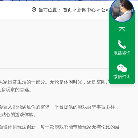
当前位置：
首页
>
新闻中心
>
公司新闻
电话咨询
微信咨询
大家日常生活的一部分。无论是休闲时光，还是空闲片刻，
众多玩家的首选。
会登入都能满足你的需求。平台提供的游戏类型丰富多样，
最贴心的游戏体验。
面设计到玩法创新，每一款游戏都能带给玩家无与伦比的游