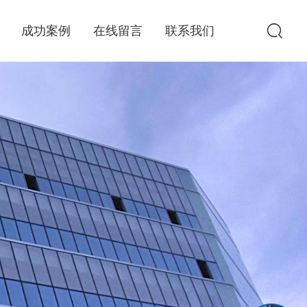
成功案例
在线留言
联系我们