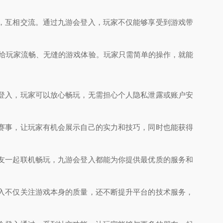
，互相交流。通过九游会登入，玩家不仅能够享受到游戏带
给玩家流畅、无缝的游戏体验。玩家只需简单的操作，就能
登入，玩家可以放心畅玩，无需担心个人隐私泄露或账户安
赛事，让玩家有机会展示自己的实力和技巧，同时也能获得
友一起联机畅玩，九游会登入都能为你提供最优质的服务和
入不仅关注游戏本身的质量，还不断提升平台的技术服务，