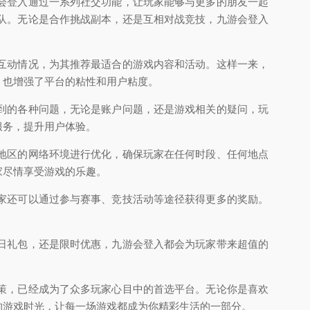
会登入通过一系列社交功能，让玩家能够与更多的朋友一起
队。无论是合作挑战副本，还是互相对战竞技，九游会登入
互动情况，为其推荐最适合的游戏内容和活动。这样一来，
，也增强了平台的粘性和用户粘度。
到的各种问题，无论是账户问题，还是游戏相关的疑问，玩
服务，提升用户体验。
地区的网络环境进行优化，确保玩家在任何时段、任何地点
家尽情享受游戏的乐趣。
家还可以通过参与赛事、竞技活动等途径获得更多的奖励。
日礼包，还是限时优惠，九游会登入都会为玩家带来超值的
策，已经成为了众多玩家心目中的首选平台。无论你是喜欢
的游戏时光，让每一场游戏都成为你精彩生活的一部分。