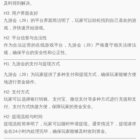
及时得到解决。
H3: 用户界面友好
九游会（J9）的平台界面简洁明了，玩家可以轻松找到自己喜欢的游
戏，并快速开始游戏。
H2: 平台信誉与合法性
作为合法运营的在线游戏平台，九游会（J9）严格遵守相关法律法
规，确保平台的安全性和公正性。
H1: 九游会的支付与提现方式
九游会（J9）为玩家提供了多种支付和提现方式，确保玩家能够方便
地进行资金操作。
H2: 支付方式
玩家可以选择银行转账、支付宝、微信支付等多种方式进行充值和支
付。支付方式快捷方便，保障玩家的资金安全。
H2: 提现流程与时间
提现流程简单明了，玩家可以随时申请提现。通常情况下，提现请求
会在24小时内处理完毕，确保玩家能够及时收到资金。