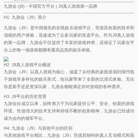
九游会·(j9) - 中国官方平台 | J9真人游戏第一品牌
H1: 九游会（J9）简介
九游会（J9）是中国领先的在线娱乐游戏平台，凭借其创新的技术和
顶级的用户体验，迅速成为了众多玩家的首选平台。作为J9真人游戏
的第一品牌，九游会不仅提供了丰富的游戏种类，还保证了玩家在平
台上的每一场游戏都拥有最高品质的娱乐体验。
H2: J9真人游戏平台概述
九游会（J9）以真人游戏为核心，涵盖了从经典的桌面游戏到现代电
子游戏等多样化的娱乐形式，给玩家带来了全新的沉浸式体验。无论
你是新手还是资深玩家，九游会都能满足你对游戏的各种需求。
H3: J9平台的历史背景
九游会自成立以来，始终致力于为玩家提供公平、安全、创新的游戏
环境。凭借强大的技术支持和持续不断的创新精神，九游会已经成功
成为业内的领军平台。
H4: 九游会（J9）与其他平台的区别
与其他游戏平台相比，九游会（J9）凭借其独特的真人互动模式和高