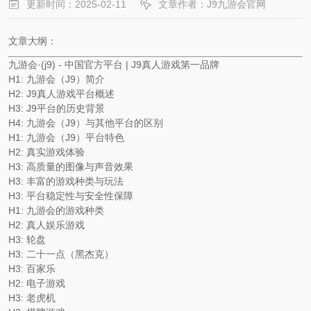
更新时间：2025-02-11
文章作者：J9九游会官网
文章大纲：
九游会·(j9) - 中国官方平台 | J9真人游戏第一品牌
H1: 九游会（J9）简介
H2: J9真人游戏平台概述
H3: J9平台的历史背景
H4: 九游会（J9）与其他平台的区别
H1: 九游会（J9）平台特色
H2: 真实游戏体验
H3: 高质量的图像与声音效果
H3: 丰富的游戏种类与玩法
H3: 平台稳定性与安全性保障
H1: 九游会的游戏种类
H2: 真人娱乐游戏
H3: 轮盘
H3: 二十一点（黑杰克）
H3: 百家乐
H2: 电子游戏
H3: 老虎机