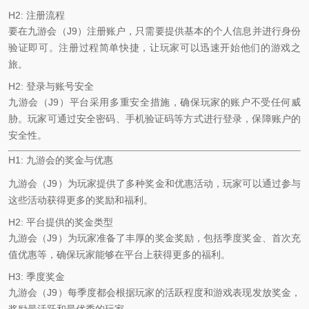
H2: 注册流程
要在九游会（J9）注册账户，只需要提供基本的个人信息并进行身份
验证即可。注册过程简单快捷，让玩家可以迅速开始他们的游戏之
旅。
H2: 登录与账号安全
九游会（J9）平台采用多重安全措施，确保玩家的账户不受任何威
胁。玩家可通过安全密码、手机验证码等方式进行登录，保障账户的
安全性。
H1: 九游会的奖金与优惠
九游会（J9）为玩家提供了多种奖金和优惠活动，玩家可以通过参与
这些活动获得更多的奖励和福利。
H2: 平台提供的奖金类型
九游会（J9）为玩家准备了丰厚的奖金奖励，包括季度奖金、首次充
值优惠等，确保玩家能够在平台上获得更多的福利。
H3: 季度奖金
九游会（J9）每季度都会根据玩家的活跃程度和游戏表现发放奖金，