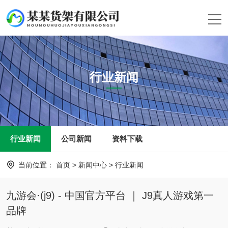
行业新闻
行业新闻
公司新闻
资料下载
当前位置：
首页
>
新闻中心
>
行业新闻
九游会·(j9) - 中国官方平台 ｜ J9真人游戏第一
品牌