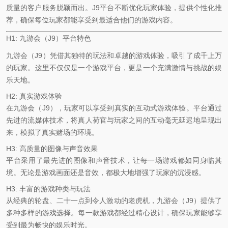
质量的客户服务脱颖而出。J9平台不断优化玩家体验，提供个性化推
荐，确保每位玩家都能享受到最适合他们的游戏内容。
H1: 九游会（J9）平台特色
九游会（J9）凭借其独特的玩法和卓越的游戏体验，吸引了成千上万
的玩家。这里不仅仅是一个游戏平台，更是一个充满激情与挑战的娱
乐天地。
H2: 真实游戏体验
在九游会（J9），玩家可以享受到真实的互动式游戏体验。平台通过
先进的流媒体技术，将真人荷官与玩家之间的互动毫无延迟地呈现出
来，模拟了真实赌场的环境。
H3: 高质量的图像与声音效果
平台采用了最先进的图像和声音技术，让每一场游戏都如同身临其
境。无论是游戏画面还是音效，都极大地增强了玩家的沉浸感。
H3: 丰富的游戏种类与玩法
从经典的轮盘、二十一点到令人激动的老虎机，九游会（J9）提供了
多种多样的游戏选择。每一款游戏都经过精心设计，确保玩家能够享
受到最为畅快的娱乐时光。