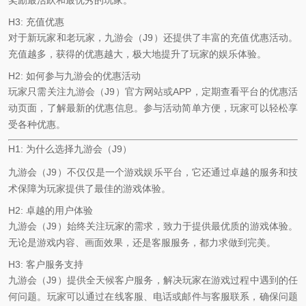
奖励最活跃和最优秀的玩家。
H3: 充值优惠
对于新玩家和老玩家，九游会（J9）还提供了丰富的充值优惠活动。
充值越多，获得的优惠越大，极大地提升了玩家的娱乐体验。
H2: 如何参与九游会的优惠活动
玩家只需关注九游会（J9）官方网站或APP，定期查看平台的优惠活
动页面，了解最新的优惠信息。参与活动简单方便，玩家可以轻松享
受各种优惠。
H1: 为什么选择九游会（J9）
九游会（J9）不仅仅是一个游戏娱乐平台，它还通过卓越的服务和技
术保障为玩家提供了最佳的游戏体验。
H2: 卓越的用户体验
九游会（J9）始终关注玩家的需求，致力于提供最优质的游戏体验。
无论是游戏内容、画面效果，还是客服服务，都力求做到完美。
H3: 客户服务支持
九游会（J9）提供全天候客户服务，解决玩家在游戏过程中遇到的任
何问题。玩家可以通过在线客服、电话或邮件与客服联系，确保问题